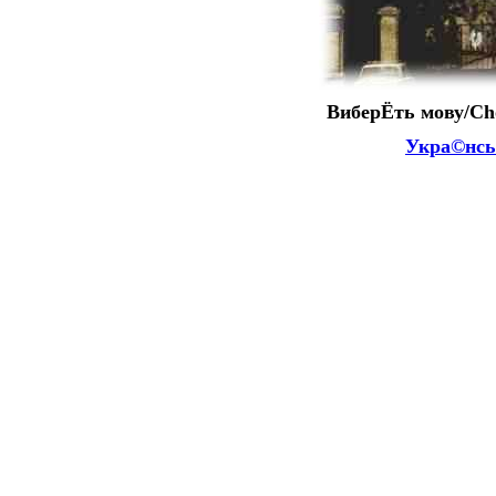
ВиберЁть мову/Ch
Укра©нсь